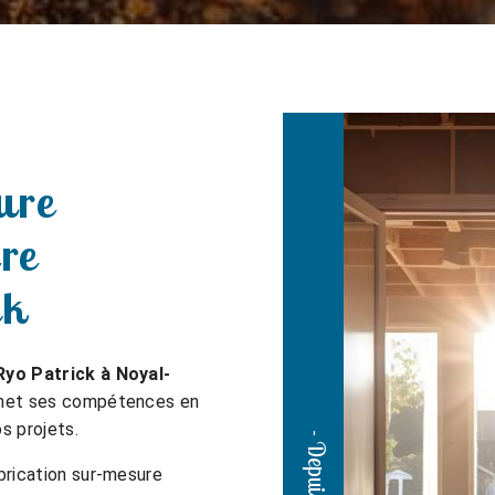
ure
re
ck
yo Patrick à Noyal-
, met ses compétences en
os projets.
brication sur-mesure