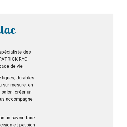
llac
spécialiste des
, PATRICK RYO
pace de vie.
étiques, durables
u sur mesure, en
 salon, créer un
vous accompagne
n un savoir-faire
écision et passion