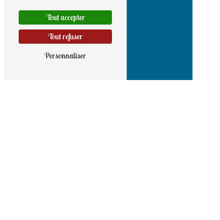
Tout accepter
Tout refuser
Personnaliser
Adresse
9 rue Haute
56190 Noyal-Muzillac
Téléphone
02 97 41 60 85