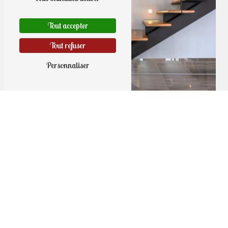
Tout accepter
Tout refuser
Personnaliser
Ryo Patrick à Noyal-Muzillac
Menuiserie intérieure : l’élégance du
sur-mesure pour un intérieur unique
Parce que chaque intérieur mérite une finition soignée
et adaptée,
Menuiserie Charpente Ryo Patrick
conçoit et installe vos menuiseries intérieures avec
précision et savoir-faire.