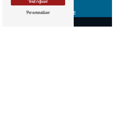
Tout refuser
Adresse
Personnaliser
9 rue Haute
56190 Noyal-Muzillac
Téléphone
02 97 41 60 85