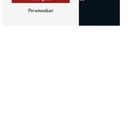
02 97 41 60 85
Personnaliser
E-mail
lenaig.ryo@orange.fr
N'hésitez pas à nous contacter