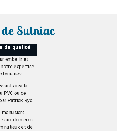
 de Sulniac
e de qualité
ur embellir et
 notre expertise
xtérieures.
sant ainsi la
du PVC ou de
par Patrick Ryo.
e menuisiers
mé aux dernières
 minutieux et de