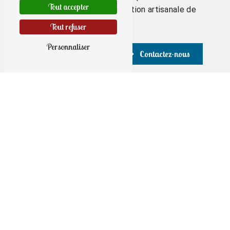
Tout accepter
d'exception et une réalisation artisanale de
qualité.
Tout refuser
Personnaliser
En savoir plus
Contactez-nous