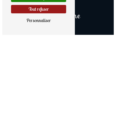
Tout refuser
Téléphone
Personnaliser
02 97 41 60 85
E-mail
lenaig.ryo@orange.fr
N'hésitez pas à nous contacter